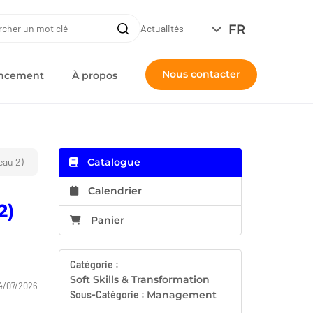
ERCHE
FR
Recherche
Actualités
Nous contacter
nancement
À propos
eau 2)
Catalogue
Calendrier
2)
Panier
Catégorie :
Soft Skills & Transformation
4/07/2026
Sous-Catégorie :
Management