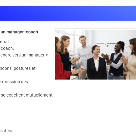
r un manager-coach
érial.
-coach.
tendre vers un manager «
andons, postures et
l'expression des
ui se coachent mutuellement
isateur.