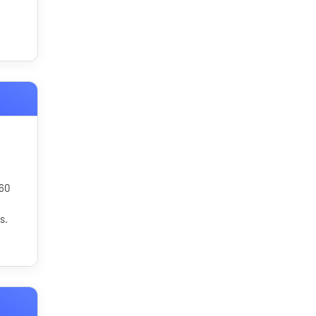
 60
s.