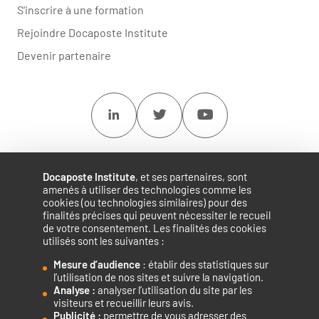
S'inscrire à une formation
Rejoindre Docaposte Institute
Devenir partenaire
Linkedin
Twitter
Youtube
Docaposte Institute
, et ses partenaires, sont
amenés à utiliser des technologies comme les
cookies (ou technologies similaires) pour des
finalités précises qui peuvent nécessiter le recueil
de votre consentement. Les finalités des cookies
utilisés sont les suivantes :
Mesure d’audience
: établir des statistiques sur
Accélérateur de compétences numériques.
l’utilisation de nos sites et suivre la navigation.
Analyse :
analyser l’utilisation du site par les
visiteurs et recueillir leurs avis.
Publicité :
permettre de vous adresser des