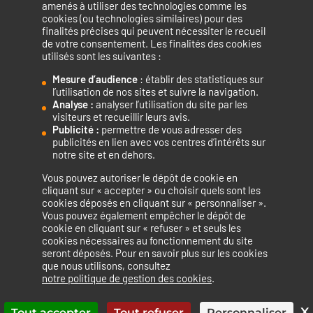
amenés à utiliser des technologies comme les
cookies (ou technologies similaires) pour des
finalités précises qui peuvent nécessiter le recueil
de votre consentement. Les finalités des cookies
utilisés sont les suivantes :
Mesure d’audience
: établir des statistiques sur
Accélérateur de compétences numériques.
l’utilisation de nos sites et suivre la navigation.
Analyse :
analyser l’utilisation du site par les
visiteurs et recueillir leurs avis.
Publicité :
permettre de vous adresser des
publicités en lien avec vos centres d’intérêts sur
notre site et en dehors.
Vous pouvez autoriser le dépôt de cookie en
La certification qualité a été délivrée au titre de la catégorie
cliquant sur « accepter » ou choisir quels sont les
cookies déposés en cliquant sur « personnaliser ».
d’action suivante : ACTIONS DE FORMATION
Vous pouvez également empêcher le dépôt de
cookie en cliquant sur « refuser » et seuls les
cookies nécessaires au fonctionnement du site
seront déposés. Pour en savoir plus sur les cookies
que nous utilisons, consultez
Mentions légales
Politique de confidentialité
notre politique de gestion des cookies
.
Politique de cookies
Accessibilité : non conforme
Plan du site
X
Tout accepter
Tout refuser
Personnaliser