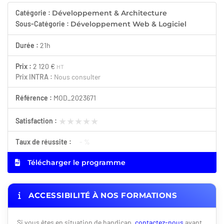
Catégorie :
Développement & Architecture
Sous-Catégorie :
Développement Web & Logiciel
Durée :
21h
Prix :
2 120 €
HT
Prix INTRA :
Nous consulter
Référence :
MOD_2023671
★★★★★
★★★★★
Satisfaction :
Taux de réussite :
- %
Télécharger le programme
ACCESSIBILITÉ À NOS FORMATIONS
Si vous êtes en situation de handicap,
contactez-nous
avant