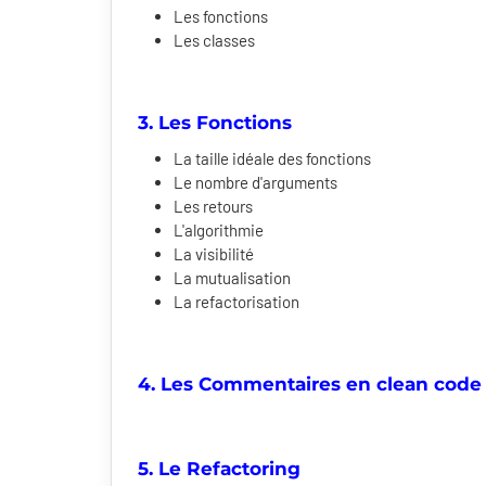
Les fonctions
Les classes
3. Les Fonctions
La taille idéale des fonctions
Le nombre d'arguments
Les retours
L'algorithmie
La visibilité
La mutualisation
La refactorisation
4. Les Commentaires en clean code
5. Le Refactoring