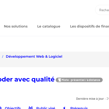
RECH
Nos solutions
Le catalogue
Les dispositifs de fi
Développement Web & Logiciel
der avec qualité
Mixte : présentiel / à distance
Dernière mise à jour :
2
Objectifs
Public visé
Prérequis