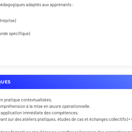
s pédagogiques adaptés aux apprenants :
treprise)
ande spécifique)
QUES
en pratique contextualisées.
ompréhension à la mise en œuvre opérationnelle.
 application immédiate des compétences.
ant sur des ateliers pratiques, études de cas et échanges collectifs (+
ons formatives régulières pour renforcer l'ancrage des apprentissage