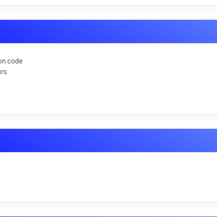
son code
urs