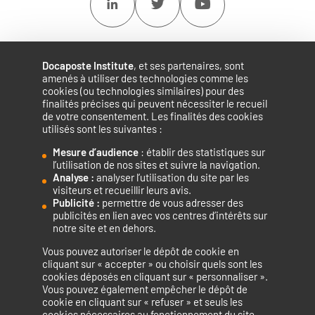
Linkedin
Twitter
Youtube
Docaposte Institute
, et ses partenaires, sont
amenés à utiliser des technologies comme les
cookies (ou technologies similaires) pour des
finalités précises qui peuvent nécessiter le recueil
de votre consentement. Les finalités des cookies
utilisés sont les suivantes :
Mesure d’audience
: établir des statistiques sur
Accélérateur de compétences numériques.
l’utilisation de nos sites et suivre la navigation.
Analyse :
analyser l’utilisation du site par les
visiteurs et recueillir leurs avis.
Publicité :
permettre de vous adresser des
publicités en lien avec vos centres d’intérêts sur
notre site et en dehors.
Vous pouvez autoriser le dépôt de cookie en
La certification qualité a été délivrée au titre de la catégorie
cliquant sur « accepter » ou choisir quels sont les
cookies déposés en cliquant sur « personnaliser ».
d’action suivante : ACTIONS DE FORMATION
Vous pouvez également empêcher le dépôt de
cookie en cliquant sur « refuser » et seuls les
cookies nécessaires au fonctionnement du site