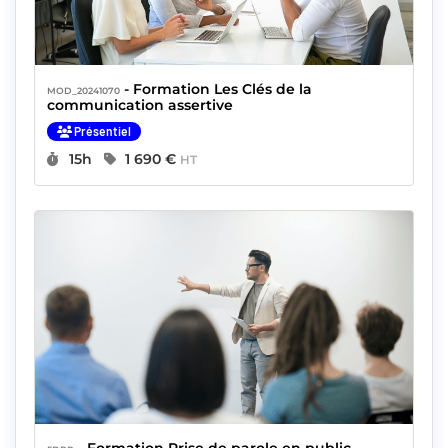
- Formation Les Clés de la
MOD_20241070
communication assertive
Présentiel
Durée :
Prix :
15h
1 690 €
HT
- Formation Prise de parole en public