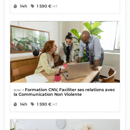
Durée :
Prix :
14h
1 590 €
HT
- Formation CNV, Faciliter ses relations avec
5CNV
la Communication Non Violente
Durée :
Prix :
14h
1 590 €
HT