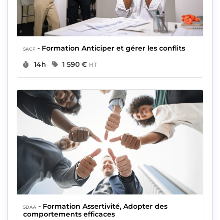
- Formation Anticiper et gérer les conflits
5ACF
Durée :
Prix :
14h
1 590 €
HT
- Formation Assertivité, Adopter des
5DAA
comportements efficaces