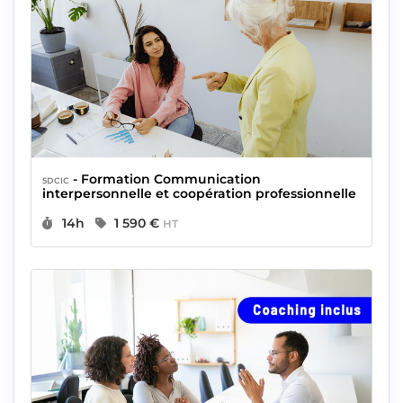
- Formation Communication
5DCIC
interpersonnelle et coopération professionnelle
Durée :
Prix :
14h
1 590 €
HT