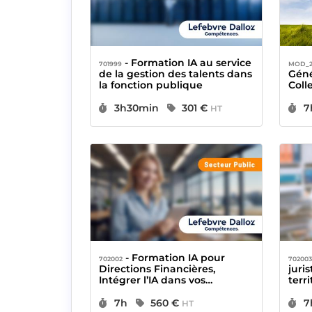
- Formation IA au service
701999
MOD_2
de la gestion des talents dans
Géné
la fonction publique
Colle
outi
Durée :
Prix :
D
3h30min
301 €
7
HT
- Formation IA pour
702002
70200
Directions Financières,
juris
Intégrer l’IA dans vos
terri
pratiques quotidiennes
pro
Durée :
Prix :
D
7h
560 €
7
HT