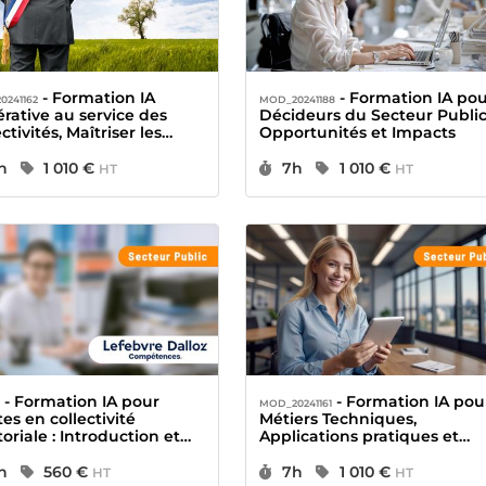
- Formation IA
- Formation IA pour
0241162
MOD_20241188
rative au service des
Décideurs du Secteur Public
ctivités, Maîtriser les
Opportunités et Impacts
ls et techniques
urée :
Prix :
Durée :
Prix :
h
1 010 €
7h
1 010 €
HT
HT
- Formation IA pour
- Formation IA pour
3
MOD_20241161
tes en collectivité
Métiers Techniques,
toriale : Introduction et
Applications pratiques et
mpt engineering
éthiques
urée :
Prix :
Durée :
Prix :
h
560 €
7h
1 010 €
HT
HT