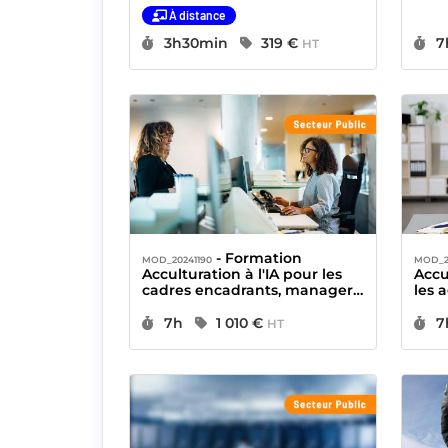
RH pa
À distance
solu
Durée :
Prix :
D
3h30min
319 €
7
HT
- Formation
MOD_20241190
MOD_2
Acculturation à l'IA pour les
Accu
cadres encadrants, managers
les 
du Secteur Public
Durée :
Prix :
D
7h
1 010 €
7
HT