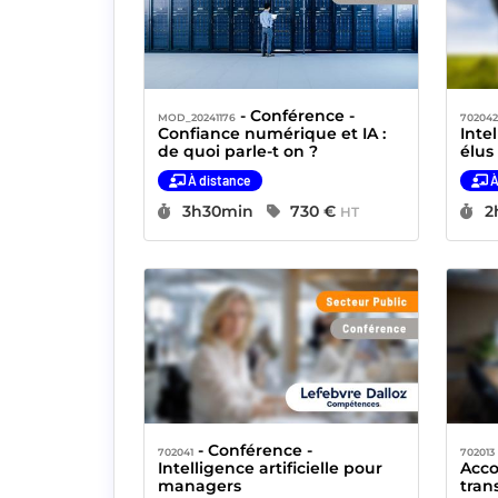
- Conférence -
MOD_20241176
70204
Confiance numérique et IA :
Inte
de quoi parle-t on ?
élus
À distance
À
Durée :
Prix :
D
3h30min
730 €
2
HT
- Conférence -
- 
702041
702013
Intelligence artificielle pour
Acc
managers
tran