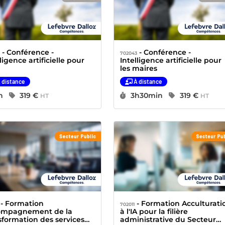
- Conférence -
- Conférence -
2
702043
lligence artificielle pour
Intelligence artificielle pour
les maires
 distance
À distance
urée :
Prix :
Durée :
Prix :
h
319 €
3h30min
319 €
HT
HT
Formation
- Formation Acculturation
702011
ompagnement de la
à l'IA pour la filière
sformation des services
administrative du Secteur