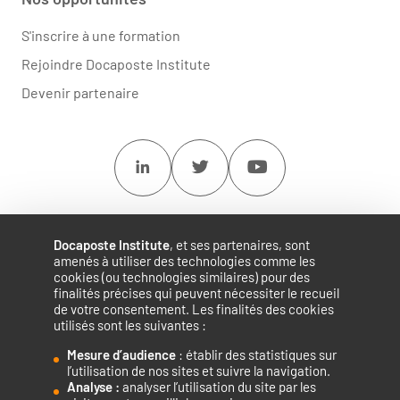
S'inscrire à une formation
Rejoindre Docaposte Institute
Devenir partenaire
Linkedin
Twitter
Youtube
Docaposte Institute
, et ses partenaires, sont
amenés à utiliser des technologies comme les
cookies (ou technologies similaires) pour des
finalités précises qui peuvent nécessiter le recueil
de votre consentement. Les finalités des cookies
utilisés sont les suivantes :
Mesure d’audience
: établir des statistiques sur
Accélérateur de compétences numériques.
l’utilisation de nos sites et suivre la navigation.
Analyse :
analyser l’utilisation du site par les