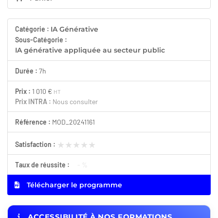
Catégorie :
IA Générative
Sous-Catégorie :
IA générative appliquée au secteur public
Durée :
7h
Prix :
1 010 €
HT
Prix INTRA :
Nous consulter
Référence :
MOD_20241161
★★★★★
★★★★★
Satisfaction :
Taux de réussite :
- %
Télécharger le programme
ACCESSIBILITÉ À NOS FORMATIONS