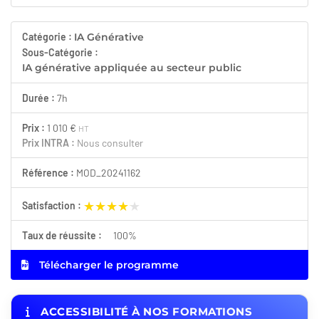
Catégorie :
IA Générative
Sous-Catégorie :
IA générative appliquée au secteur public
Durée :
7h
Prix :
1 010 €
HT
Prix INTRA :
Nous consulter
Référence :
MOD_20241162
★★★★★
★★★★★
Satisfaction :
Taux de réussite :
100%
Télécharger le programme
ACCESSIBILITÉ À NOS FORMATIONS