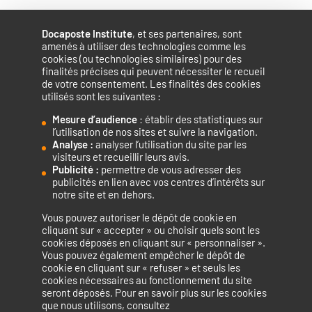
Docaposte Institute
, et ses partenaires, sont
amenés à utiliser des technologies comme les
cookies (ou technologies similaires) pour des
finalités précises qui peuvent nécessiter le recueil
de votre consentement. Les finalités des cookies
utilisés sont les suivantes :
Mesure d’audience
: établir des statistiques sur
Accélérateur de compétences numériques.
l’utilisation de nos sites et suivre la navigation.
Analyse :
analyser l’utilisation du site par les
visiteurs et recueillir leurs avis.
Publicité :
permettre de vous adresser des
publicités en lien avec vos centres d’intérêts sur
notre site et en dehors.
Vous pouvez autoriser le dépôt de cookie en
La certification qualité a été délivrée au titre de la catégorie
cliquant sur « accepter » ou choisir quels sont les
cookies déposés en cliquant sur « personnaliser ».
d’action suivante : ACTIONS DE FORMATION
Vous pouvez également empêcher le dépôt de
cookie en cliquant sur « refuser » et seuls les
cookies nécessaires au fonctionnement du site
seront déposés. Pour en savoir plus sur les cookies
que nous utilisons, consultez
Mentions légales
Politique de confidentialité