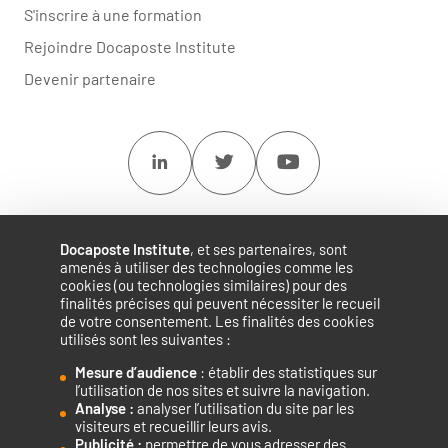
S'inscrire à une formation
Rejoindre Docaposte Institute
Devenir partenaire
Linkedin
Twitter
Youtube
Docaposte Institute
, et ses partenaires, sont
amenés à utiliser des technologies comme les
cookies (ou technologies similaires) pour des
finalités précises qui peuvent nécessiter le recueil
de votre consentement. Les finalités des cookies
utilisés sont les suivantes :
Mesure d’audience
: établir des statistiques sur
Accélérateur de compétences numériques.
l’utilisation de nos sites et suivre la navigation.
Analyse :
analyser l’utilisation du site par les
visiteurs et recueillir leurs avis.
Publicité :
permettre de vous adresser des