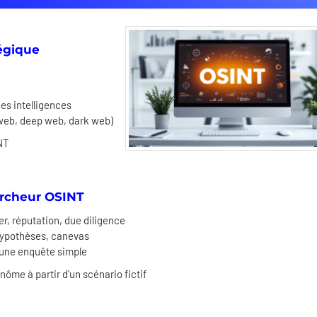
égique
s intelligences
web, deep web, dark web)
NT
ercheur OSINT
er, réputation, due diligence
, hypothèses, canevas
 une enquête simple
ôme à partir d'un scénario fictif