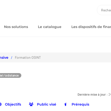
RECH
Nos solutions
Le catalogue
Les dispositifs de fi
nsive
Formation OSINT
el / à distance
Dernière mise à jour :
2
Objectifs
Public visé
Prérequis