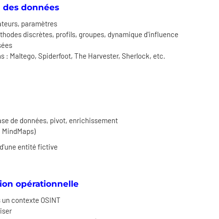
on des données
ateurs, paramètres
thodes discrètes, profils, groupes, dynamique d'influence
sées
ns : Maltego, Spiderfoot, The Harvester, Sherlock, etc.
ase de données, pivot, enrichissement
n, MindMaps)
d'une entité fictive
tion opérationnelle
ns un contexte OSINT
iser