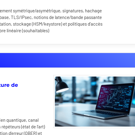
ffrement symétrique/asymétrique, signatures, hachage
 base, TLS/IPsec, notions de latence/bande passante
otation, stockage (HSM/keystore) et politiques d'accès
bre linéaire (souhaitables)
ture de
ien quantique, canal
épéteurs (état de l'art)
tion d'erreur (QBER) et