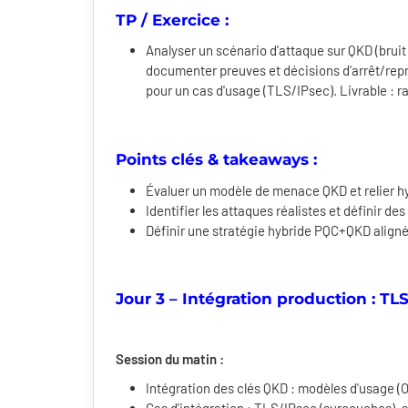
TP / Exercice :
Analyser un scénario d'attaque sur QKD (bruit 
documenter preuves et décisions d'arrêt/rep
pour un cas d'usage (TLS/IPsec). Livrable : r
Points clés & takeaways :
Évaluer un modèle de menace QKD et relier h
Identifier les attaques réalistes et définir d
Définir une stratégie hybride PQC+QKD alignée 
Jour 3 – Intégration production : TL
Session du matin :
Intégration des clés QKD : modèles d'usage (O