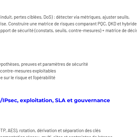
induit, pertes ciblées, DoS) : détecter via métriques, ajuster seuils,
rise. Construire une matrice de risques comparant PQC, QKD et hybride
apport de sécurité (constats, seuils, contre-mesures) + matrice de déci
ypothèses, preuves et paramètres de sécurité
es contre-mesures exploitables
sur le risque et l'opérabilité
S/IPsec, exploitation, SLA et gouvernance
TP, AES), rotation, dérivation et séparation des clés