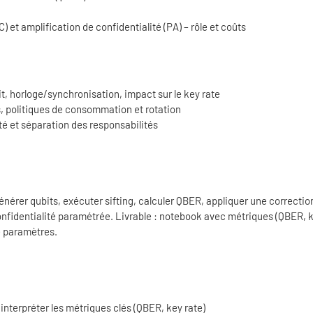
) et amplification de confidentialité (PA) – rôle et coûts
it, horloge/synchronisation, impact sur le key rate
rs, politiques de consommation et rotation
ité et séparation des responsabilités
énérer qubits, exécuter sifting, calculer QBER, appliquer une correctio
confidentialité paramétrée. Livrable : notebook avec métriques (QBER, 
e paramètres.
nterpréter les métriques clés (QBER, key rate)