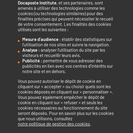
Docaposte Institute
, et ses partenaires, sont
amenés à utiliser des technologies comme les
cookies (ou technologies similaires) pour des
finalités précises qui peuvent nécessiter le recueil
de votre consentement. Les finalités des cookies
utilisés sont les suivantes :
Mesure d’audience
: établir des statistiques sur
Accélérateur de compétences numériques.
l’utilisation de nos sites et suivre la navigation.
Analyse :
analyser l’utilisation du site par les
visiteurs et recueillir leurs avis.
Publicité :
permettre de vous adresser des
publicités en lien avec vos centres d’intérêts sur
notre site et en dehors.
Vous pouvez autoriser le dépôt de cookie en
La certification qualité a été délivrée au titre de la catégorie
cliquant sur « accepter » ou choisir quels sont les
cookies déposés en cliquant sur « personnaliser ».
d’action suivante : ACTIONS DE FORMATION
Vous pouvez également empêcher le dépôt de
cookie en cliquant sur « refuser » et seuls les
cookies nécessaires au fonctionnement du site
seront déposés. Pour en savoir plus sur les cookies
que nous utilisons, consultez
Mentions légales
Politique de confidentialité
notre politique de gestion des cookies
.
Politique de cookies
Accessibilité : non conforme