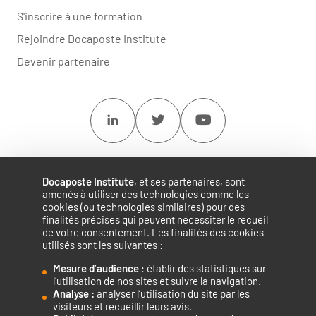
S'inscrire à une formation
Rejoindre Docaposte Institute
Devenir partenaire
Linkedin
Twitter
Youtube
Docaposte Institute
, et ses partenaires, sont
amenés à utiliser des technologies comme les
cookies (ou technologies similaires) pour des
finalités précises qui peuvent nécessiter le recueil
de votre consentement. Les finalités des cookies
utilisés sont les suivantes :
Mesure d’audience
: établir des statistiques sur
Accélérateur de compétences numériques.
l’utilisation de nos sites et suivre la navigation.
Analyse :
analyser l’utilisation du site par les
visiteurs et recueillir leurs avis.