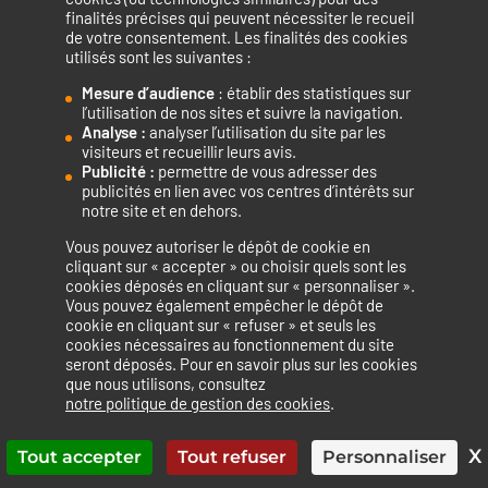
finalités précises qui peuvent nécessiter le recueil
de votre consentement. Les finalités des cookies
utilisés sont les suivantes :
Mesure d’audience
: établir des statistiques sur
Accélérateur de compétences numériques.
l’utilisation de nos sites et suivre la navigation.
Analyse :
analyser l’utilisation du site par les
visiteurs et recueillir leurs avis.
Publicité :
permettre de vous adresser des
publicités en lien avec vos centres d’intérêts sur
notre site et en dehors.
Vous pouvez autoriser le dépôt de cookie en
La certification qualité a été délivrée au titre de la catégorie
cliquant sur « accepter » ou choisir quels sont les
cookies déposés en cliquant sur « personnaliser ».
d’action suivante : ACTIONS DE FORMATION
Vous pouvez également empêcher le dépôt de
cookie en cliquant sur « refuser » et seuls les
cookies nécessaires au fonctionnement du site
seront déposés. Pour en savoir plus sur les cookies
que nous utilisons, consultez
Mentions légales
Politique de confidentialité
notre politique de gestion des cookies
.
Politique de cookies
Accessibilité : non conforme
Plan du site
X
Tout accepter
Tout refuser
Personnaliser