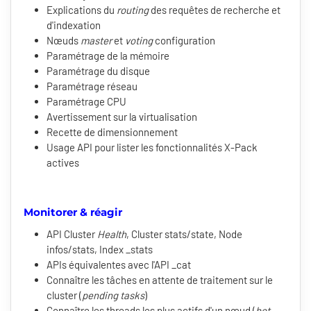
Explications du
routing
des requêtes de recherche et
d'indexation
Nœuds
master
et
voting
configuration
Paramétrage de la mémoire
Paramétrage du disque
Paramétrage réseau
Paramétrage CPU
Avertissement sur la virtualisation
Recette de dimensionnement
Usage API pour lister les fonctionnalités X-Pack
actives
Monitorer & réagir
API Cluster
Health
, Cluster stats/state, Node
infos/stats, Index _stats
APIs équivalentes avec l'API _cat
Connaître les tâches en attente de traitement sur le
cluster (
pending
tasks
)
Connaître les threads les plus actifs d'un nœud (
hot