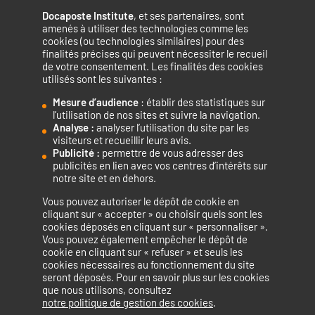
Docaposte Institute
, et ses partenaires, sont
amenés à utiliser des technologies comme les
cookies (ou technologies similaires) pour des
finalités précises qui peuvent nécessiter le recueil
de votre consentement. Les finalités des cookies
utilisés sont les suivantes :
Mesure d’audience
: établir des statistiques sur
Accélérateur de compétences numériques.
l’utilisation de nos sites et suivre la navigation.
Analyse :
analyser l’utilisation du site par les
visiteurs et recueillir leurs avis.
Publicité :
permettre de vous adresser des
publicités en lien avec vos centres d’intérêts sur
notre site et en dehors.
Vous pouvez autoriser le dépôt de cookie en
La certification qualité a été délivrée au titre de la catégorie
cliquant sur « accepter » ou choisir quels sont les
cookies déposés en cliquant sur « personnaliser ».
d’action suivante : ACTIONS DE FORMATION
Vous pouvez également empêcher le dépôt de
cookie en cliquant sur « refuser » et seuls les
cookies nécessaires au fonctionnement du site
seront déposés. Pour en savoir plus sur les cookies
que nous utilisons, consultez
Mentions légales
Politique de confidentialité
notre politique de gestion des cookies
.
Politique de cookies
Accessibilité : non conforme