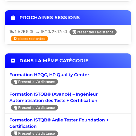
PROCHAINES SESSIONS
15/10/26 9:00 → 16/10/26 17:30
Présentiel / à distance
12 places restantes
DANS LA MÊME CATÉGORIE
Formation HPQC, HP Quality Center
Présentiel / à distance
Formation ISTQB® (Avancé) – Ingénieur
Automatisation des Tests + Certification
Présentiel / à distance
Formation ISTQB® Agile Tester Foundation +
Certification
Présentiel / à distance