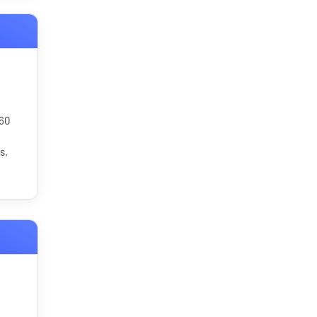
 60
s.