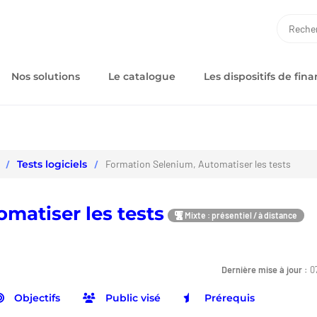
RECH
Nos solutions
Le catalogue
Les dispositifs de fi
Tests logiciels
Formation Selenium, Automatiser les tests
matiser les tests
Mixte : présentiel / à distance
Dernière mise à jour :
0
Objectifs
Public visé
Prérequis