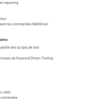
et reporting
ateur
ilisant les commandes WebDriver
ables
bilité des scripts de test
s
principes du Keyword Driven Testing
ts clefs
n commentée