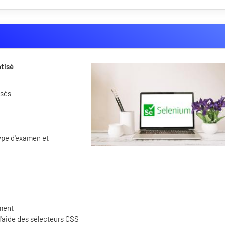
atisé
isés
type d'examen et
ument
'aide des sélecteurs CSS