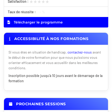
★★★★★
★★★★★
Satisfaction :
Taux de réussite :
- %
Télécharger le programme
ACCESSIBILITÉ À NOS FORMATIONS
Si vous êtes en situation de handicap,
contactez-nous
avant
le début de votre formation pour que nous puissions vous
orienter efficacement et vous accueillir dans les meilleures
conditions.
Inscription possible jusqu'à 10 jours avant le démarrage de la
formation
PROCHAINES SESSIONS