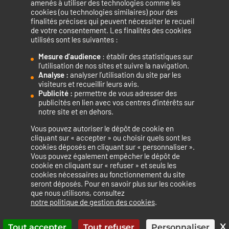
amenés à utiliser des technologies comme les
cookies (ou technologies similaires) pour des
finalités précises qui peuvent nécessiter le recueil
de votre consentement. Les finalités des cookies
utilisés sont les suivantes :
Mesure d’audience
: établir des statistiques sur
Accélérateur de compétences numériques.
l’utilisation de nos sites et suivre la navigation.
Analyse :
analyser l’utilisation du site par les
visiteurs et recueillir leurs avis.
Publicité :
permettre de vous adresser des
publicités en lien avec vos centres d’intérêts sur
notre site et en dehors.
Vous pouvez autoriser le dépôt de cookie en
La certification qualité a été délivrée au titre de la catégorie
cliquant sur « accepter » ou choisir quels sont les
cookies déposés en cliquant sur « personnaliser ».
d’action suivante : ACTIONS DE FORMATION
Vous pouvez également empêcher le dépôt de
cookie en cliquant sur « refuser » et seuls les
cookies nécessaires au fonctionnement du site
seront déposés. Pour en savoir plus sur les cookies
que nous utilisons, consultez
Mentions légales
Politique de confidentialité
notre politique de gestion des cookies
.
Politique de cookies
Accessibilité : non conforme
Plan du site
X
Tout accepter
Tout refuser
Personnaliser