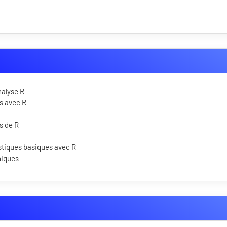
nalyse R
s avec R
ts de R
istiques basiques avec R
phiques