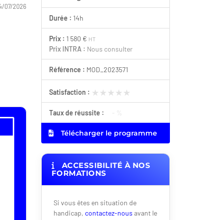
4/07/2026
Durée :
14h
Prix :
1 580 €
HT
Prix INTRA :
Nous consulter
Référence :
MOD_2023571
★★★★★
★★★★★
Satisfaction :
Taux de réussite :
- %
Télécharger le programme
ACCESSIBILITÉ À NOS
FORMATIONS
Si vous êtes en situation de
handicap,
contactez-nous
avant le