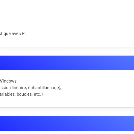
stique avec R.
t Windows,
ssion linéaire, échantillonnage),
iables, boucles, etc.).