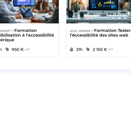
- Formation
- Formation Tester
0251557
MOD_20251559
bilisation à l'accessibilité
l’Accessibilité des sites web
érique
urée :
Prix :
Durée :
Prix :
h
950 €
21h
2 150 €
HT
HT