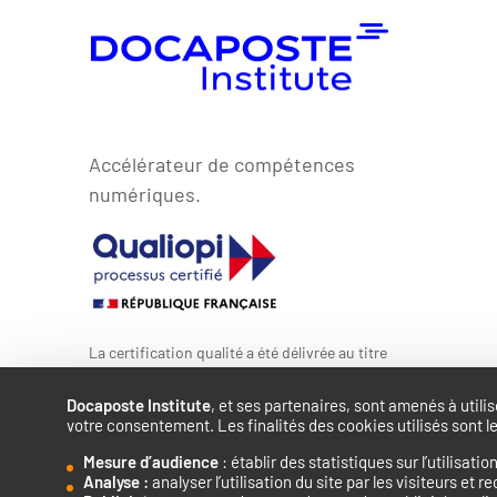
Accélérateur de compétences
numériques.
La certification qualité a été délivrée au titre
de la catégorie d’action suivante : ACTIONS
DE FORMATION
Docaposte Institute
, et ses partenaires, sont amenés à utili
votre consentement. Les finalités des cookies utilisés sont le
Mesure d’audience
: établir des statistiques sur l’utilisati
Analyse :
analyser l’utilisation du site par les visiteurs et rec