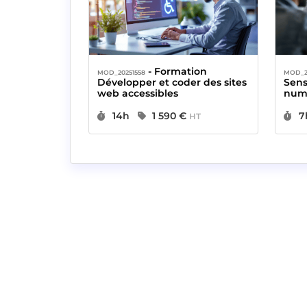
- Formation
MOD_20251558
MOD_2
Développer et coder des sites
Sensi
web accessibles
num
Durée :
Prix :
D
14h
1 590 €
7
HT