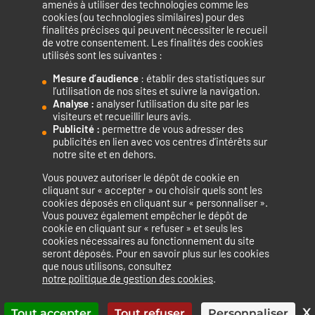
amenés à utiliser des technologies comme les
cookies (ou technologies similaires) pour des
finalités précises qui peuvent nécessiter le recueil
de votre consentement. Les finalités des cookies
utilisés sont les suivantes :
Mesure d’audience
: établir des statistiques sur
Accélérateur de compétences numériques.
l’utilisation de nos sites et suivre la navigation.
Analyse :
analyser l’utilisation du site par les
visiteurs et recueillir leurs avis.
Publicité :
permettre de vous adresser des
publicités en lien avec vos centres d’intérêts sur
notre site et en dehors.
Vous pouvez autoriser le dépôt de cookie en
La certification qualité a été délivrée au titre de la catégorie
cliquant sur « accepter » ou choisir quels sont les
cookies déposés en cliquant sur « personnaliser ».
d’action suivante : ACTIONS DE FORMATION
Vous pouvez également empêcher le dépôt de
cookie en cliquant sur « refuser » et seuls les
cookies nécessaires au fonctionnement du site
seront déposés. Pour en savoir plus sur les cookies
que nous utilisons, consultez
Mentions légales
Politique de confidentialité
notre politique de gestion des cookies
.
Politique de cookies
Accessibilité : non conforme
Plan du site
X
Tout accepter
Tout refuser
Personnaliser