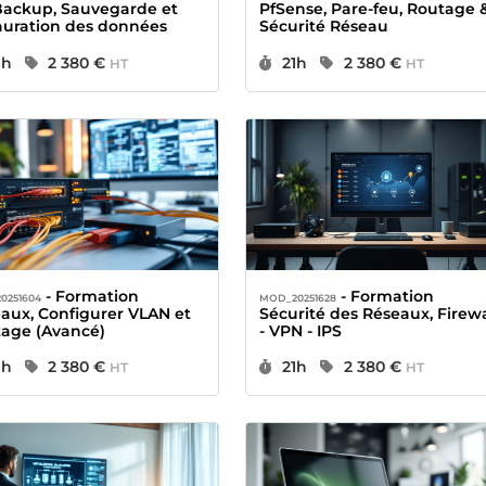
ackup, Sauvegarde et
PfSense, Pare-feu, Routage 
auration des données
Sécurité Réseau
urée :
Prix :
Durée :
Prix :
1h
2 380 €
21h
2 380 €
HT
HT
- Formation
- Formation
0251604
MOD_20251628
aux, Configurer VLAN et
Sécurité des Réseaux, Firewa
age (Avancé)
- VPN - IPS
urée :
Prix :
Durée :
Prix :
1h
2 380 €
21h
2 380 €
HT
HT