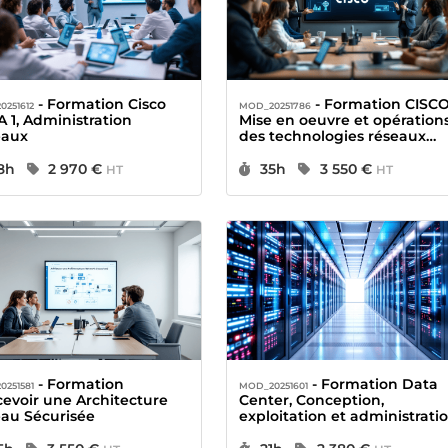
- Formation Cisco
- Formation CISCO,
0251612
MOD_20251786
 1, Administration
Mise en oeuvre et opération
eaux
des technologies réseaux
Cisco Enterprise +
Certification
urée :
Prix :
Durée :
Prix :
8h
2 970 €
35h
3 550 €
HT
HT
- Formation
- Formation Data
0251581
MOD_20251601
evoir une Architecture
Center, Conception,
au Sécurisée
exploitation et administrati