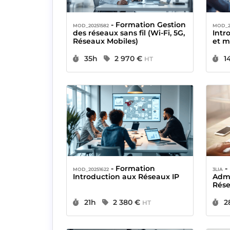
- Formation Gestion
MOD_20251582
MOD_2
des réseaux sans fil (Wi-Fi, 5G,
Intr
Réseaux Mobiles)
et m
pipe
Durée :
Prix :
D
35h
2 970 €
1
HT
- Formation
- Formation Linux,
MOD_20251622
3LIA
Introduction aux Réseaux IP
Admi
Rés
Durée :
Prix :
D
21h
2 380 €
2
HT