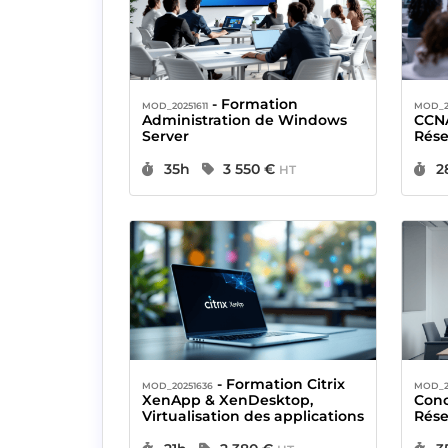
- Formation
MOD_20251611
MOD_2
Administration de Windows
CCNA
Server
Rés
Durée :
Prix :
D
35h
3 550 €
2
HT
- Formation Citrix
MOD_20251636
MOD_2
XenApp & XenDesktop,
Conc
Virtualisation des applications
Rése