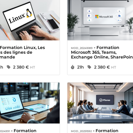
- Formation
MOD_20241089
s des lignes de
Microsoft 365, Teams,
mande
Exchange Online, SharePoin
& OneDrive
urée :
Prix :
Durée :
Prix :
1h
2 380 €
21h
2 380 €
HT
HT
- Formation
- Formation
024991
MOD_20251592