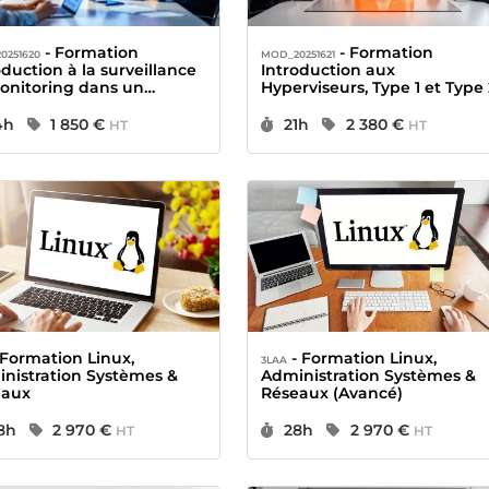
- Formation
- Formation
0251620
MOD_20251621
oduction à la surveillance
Introduction aux
onitoring dans un
Hyperviseurs, Type 1 et Type 
line DevOps
urée :
Prix :
Durée :
Prix :
4h
1 850 €
21h
2 380 €
HT
HT
- Formation Linux,
3LAA
nistration Systèmes &
Administration Systèmes &
eaux
Réseaux (Avancé)
urée :
Prix :
Durée :
Prix :
8h
2 970 €
28h
2 970 €
HT
HT