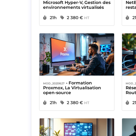
Microsoft Hyper-V, Gestion des
NetB
environnements virtualisés
rest
Durée :
Prix :
D
21h
2 380 €
2
HT
- Formation
MOD_20251627
MOD_2
Proxmox, La Virtualisation
Rése
open-source
Rout
Durée :
Prix :
D
21h
2 380 €
2
HT