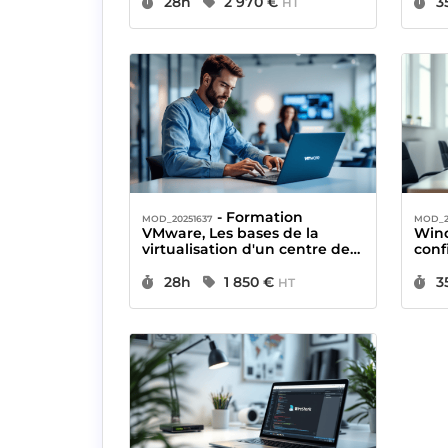
Durée :
Prix :
D
28h
2 970 €
3
HT
- Formation
MOD_20251637
MOD_2
VMware, Les bases de la
Wind
virtualisation d'un centre de
conf
données
Durée :
Prix :
D
28h
1 850 €
3
HT