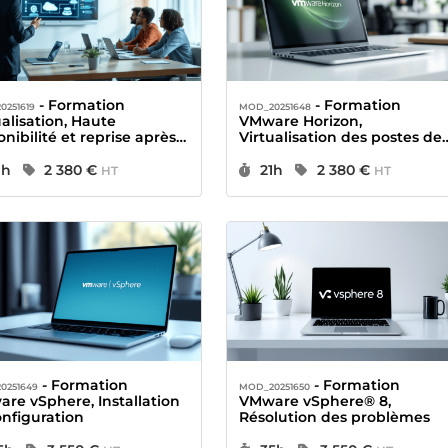
- Formation
- Formation
0251619
MOD_20251648
ualisation, Haute
VMware Horizon,
onibilité et reprise après
Virtualisation des postes de
stre (PRA)
travail
urée :
Prix :
Durée :
Prix :
1h
2 380 €
21h
2 380 €
HT
HT
- Formation
- Formation
0251649
MOD_20251650
re vSphere, Installation
VMware vSphere® 8,
onfiguration
Résolution des problèmes