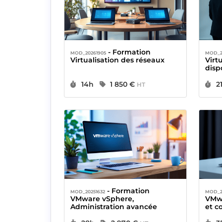
- Formation
MOD_20261905
MOD_2
Virtualisation des réseaux
Virt
disp
sini
Durée :
Prix :
D
14h
1 850 €
2
HT
- Formation
MOD_20251632
MOD_2
VMware vSphere,
VMwa
Administration avancée
et c