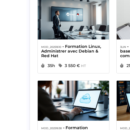
- Formation Linux,
- Formation Linux, Les
MOD_20251610
3LIN
Administrer avec Debian &
base
Red Hat
com
Durée :
Prix :
D
35h
3 550 €
2
HT
- Formation
MOD_20251638
MOD_2