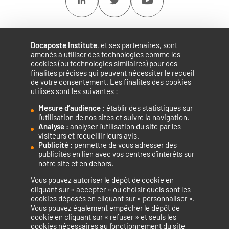
Linkedin
Twitter
Youtube
Docaposte Institute
, et ses partenaires, sont
amenés à utiliser des technologies comme les
cookies (ou technologies similaires) pour des
finalités précises qui peuvent nécessiter le recueil
de votre consentement. Les finalités des cookies
utilisés sont les suivantes :
Mesure d’audience
: établir des statistiques sur
Accélérateur de compétences numériques.
l’utilisation de nos sites et suivre la navigation.
Analyse :
analyser l’utilisation du site par les
visiteurs et recueillir leurs avis.
Publicité :
permettre de vous adresser des
publicités en lien avec vos centres d’intérêts sur
notre site et en dehors.
Vous pouvez autoriser le dépôt de cookie en
La certification qualité a été délivrée au titre de la catégorie
cliquant sur « accepter » ou choisir quels sont les
cookies déposés en cliquant sur « personnaliser ».
d’action suivante : ACTIONS DE FORMATION
Vous pouvez également empêcher le dépôt de
cookie en cliquant sur « refuser » et seuls les
cookies nécessaires au fonctionnement du site