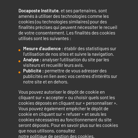
Docaposte Institute
, et ses partenaires, sont
amenés à utiliser des technologies comme les
cookies (ou technologies similaires) pour des
finalités précises qui peuvent nécessiter le recueil
de votre consentement. Les finalités des cookies
utilisés sont les suivantes :
Mesure d’audience
: établir des statistiques sur
Accélérateur de compétences numériques.
l’utilisation de nos sites et suivre la navigation.
Analyse :
analyser l’utilisation du site par les
visiteurs et recueillir leurs avis.
Publicité :
permettre de vous adresser des
publicités en lien avec vos centres d’intérêts sur
notre site et en dehors.
Vous pouvez autoriser le dépôt de cookie en
La certification qualité a été délivrée au titre de la catégorie
cliquant sur « accepter » ou choisir quels sont les
cookies déposés en cliquant sur « personnaliser ».
d’action suivante : ACTIONS DE FORMATION
Vous pouvez également empêcher le dépôt de
cookie en cliquant sur « refuser » et seuls les
cookies nécessaires au fonctionnement du site
seront déposés. Pour en savoir plus sur les cookies
que nous utilisons, consultez
Mentions légales
Politique de confidentialité
notre politique de gestion des cookies
.