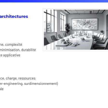
 architectures
ne, complexité
minimisation, durabilité
te applicative
nce, charge, ressources
over-engineering, surdimensionnement)
ale