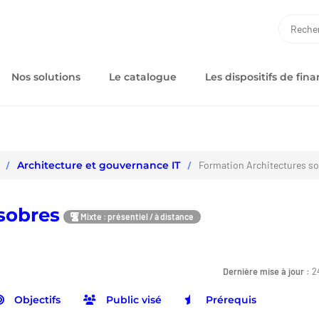
RECH
Nos solutions
Le catalogue
Les dispositifs de fi
Architecture et gouvernance IT
Formation Architectures s
sobres
Mixte : présentiel / à distance
Dernière mise à jour :
2
Objectifs
Public visé
Prérequis