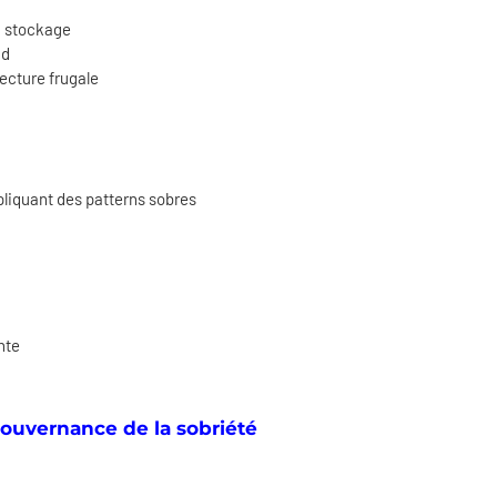
, stockage
ud
ecture frugale
pliquant des patterns sobres
nte
 gouvernance de la sobriété