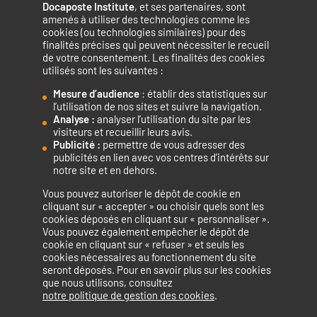
Docaposte Institute
, et ses partenaires, sont
amenés à utiliser des technologies comme les
cookies (ou technologies similaires) pour des
finalités précises qui peuvent nécessiter le recueil
de votre consentement. Les finalités des cookies
utilisés sont les suivantes :
Mesure d’audience
: établir des statistiques sur
Accélérateur de compétences numériques.
l’utilisation de nos sites et suivre la navigation.
Analyse :
analyser l’utilisation du site par les
visiteurs et recueillir leurs avis.
Publicité :
permettre de vous adresser des
publicités en lien avec vos centres d’intérêts sur
notre site et en dehors.
Vous pouvez autoriser le dépôt de cookie en
La certification qualité a été délivrée au titre de la catégorie
cliquant sur « accepter » ou choisir quels sont les
cookies déposés en cliquant sur « personnaliser ».
d’action suivante : ACTIONS DE FORMATION
Vous pouvez également empêcher le dépôt de
cookie en cliquant sur « refuser » et seuls les
cookies nécessaires au fonctionnement du site
seront déposés. Pour en savoir plus sur les cookies
que nous utilisons, consultez
Mentions légales
Politique de confidentialité
notre politique de gestion des cookies
.
Politique de cookies
Accessibilité : non conforme