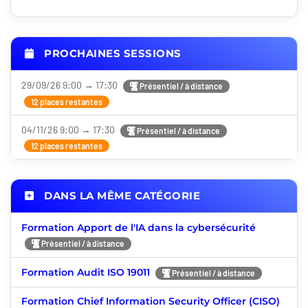
PROCHAINES SESSIONS
29/09/26 9:00 → 17:30
Présentiel / à distance
12 places restantes
04/11/26 9:00 → 17:30
Présentiel / à distance
12 places restantes
DANS LA MÊME CATÉGORIE
Formation Apport de l'IA dans la cybersécurité
Présentiel / à distance
Formation Audit ISO 19011
Présentiel / à distance
Formation Chief Information Security Officer (CISO)