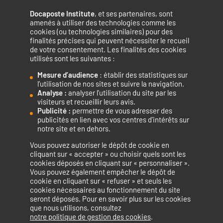
Docaposte Institute
, et ses partenaires, sont
amenés à utiliser des technologies comme les
cookies (ou technologies similaires) pour des
finalités précises qui peuvent nécessiter le recueil
de votre consentement. Les finalités des cookies
utilisés sont les suivantes :
Mesure d’audience
: établir des statistiques sur
Accélérateur de compétences numériques.
l’utilisation de nos sites et suivre la navigation.
Analyse :
analyser l’utilisation du site par les
visiteurs et recueillir leurs avis.
Publicité :
permettre de vous adresser des
publicités en lien avec vos centres d’intérêts sur
notre site et en dehors.
Vous pouvez autoriser le dépôt de cookie en
La certification qualité a été délivrée au titre de la catégorie
cliquant sur « accepter » ou choisir quels sont les
cookies déposés en cliquant sur « personnaliser ».
d’action suivante : ACTIONS DE FORMATION
Vous pouvez également empêcher le dépôt de
cookie en cliquant sur « refuser » et seuls les
cookies nécessaires au fonctionnement du site
seront déposés. Pour en savoir plus sur les cookies
que nous utilisons, consultez
Mentions légales
Politique de confidentialité
notre politique de gestion des cookies
.
Politique de cookies
Accessibilité : non conforme