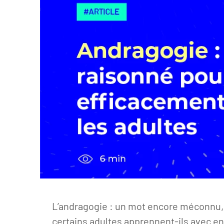
L’andragogie : un mot encore méconnu, 
certains adultes apprennent-ils avec e