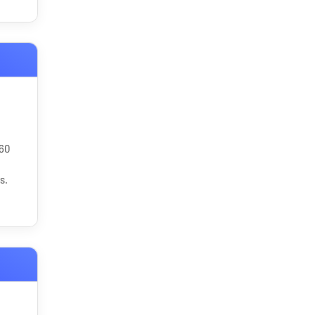
 60
s.