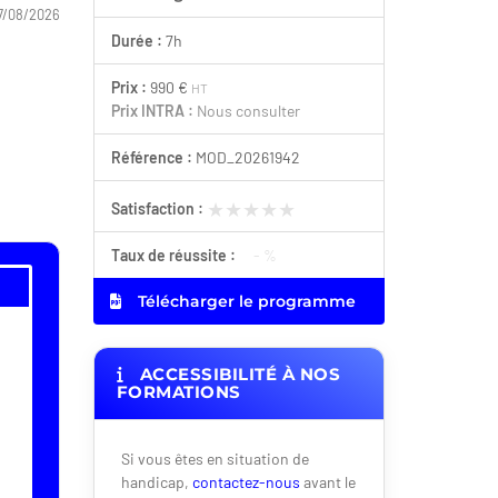
7/08/2026
Durée :
7h
Prix :
990 €
HT
Prix INTRA :
Nous consulter
Référence :
MOD_20261942
★★★★★
★★★★★
Satisfaction :
Taux de réussite :
- %
Télécharger le programme
ACCESSIBILITÉ À NOS
FORMATIONS
Si vous êtes en situation de
handicap,
contactez-nous
avant le