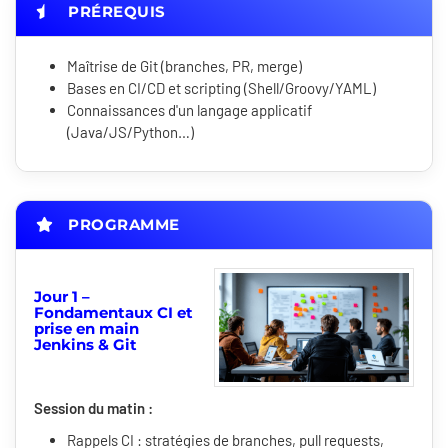
PRÉREQUIS
Maîtrise de Git (branches, PR, merge)
Bases en CI/CD et scripting (Shell/Groovy/YAML)
Connaissances d'un langage applicatif
(Java/JS/Python…)
PROGRAMME
Jour 1 –
Fondamentaux CI et
prise en main
Jenkins & Git
Session du matin :
Rappels CI : stratégies de branches, pull requests,