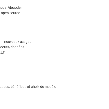
ncoder/decoder
 open source
ion, nouveaux usages
 coûts, données
 LLM
isques, bénéfices et choix de modèle