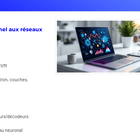
nnel aux réseaux
 SVM
tron, couches,
urs/décodeurs
au neuronal