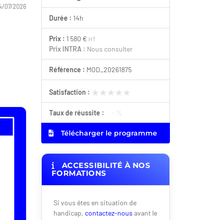
4/07/2026
Durée :
14h
Prix :
1 580 €
HT
Prix INTRA :
Nous consulter
Référence :
MOD_20261875
★★★★★
★★★★★
Satisfaction :
Taux de réussite :
- %
Télécharger le programme
ACCESSIBILITÉ À NOS
FORMATIONS
Si vous êtes en situation de
handicap,
contactez-nous
avant le