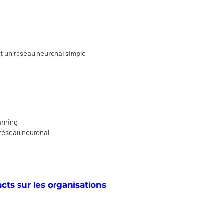
t un réseau neuronal simple
arning
 réseau neuronal
cts sur les organisations