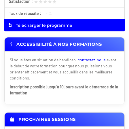
★★★★★
★★★★★
Satisfaction :
Taux de réussite :
- %
Télécharger le programme
ACCESSIBILITÉ À NOS FORMATIONS
Si vous êtes en situation de handicap,
contactez-nous
avant
le début de votre formation pour que nous puissions vous
orienter efficacement et vous accueillir dans les meilleures
conditions.
Inscription possible jusqu'à 10 jours avant le démarrage de la
formation
PROCHAINES SESSIONS