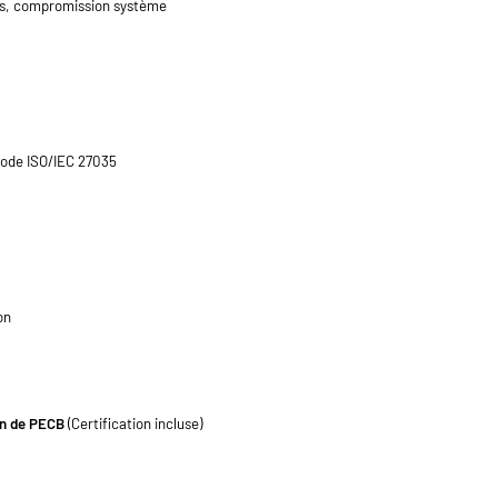
es, compromission système
thode ISO/IEC 27035
on
ion de PECB
(Certification incluse)