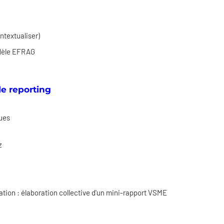
ontextualiser)
odèle EFRAG
 le reporting
nues
z
ation : élaboration collective d'un mini-rapport VSME