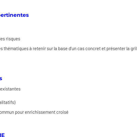
pertinentes
les risques
es thématiques à retenir sur la base d'un cas concret et présenter la gril
s
 existantes
itatifs)
n commun pour enrichissement croisé
ME