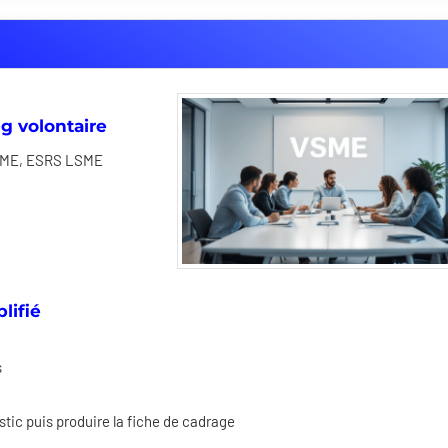
g volontaire
VSME, ESRS LSME
lifié
s
stic puis produire la fiche de cadrage