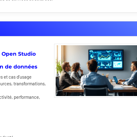
d Open Studio
ion de données
es et cas d'usage
ources, transformations,
ctivité, performance,