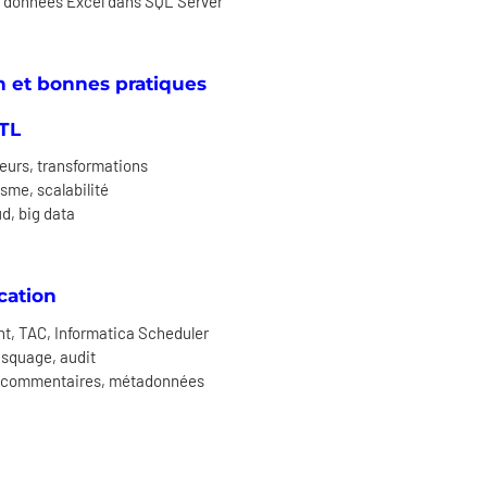
s données Excel dans SQL Server
n et bonnes pratiques
ETL
eurs, transformations
sme, scalabilité
ud, big data
cation
nt, TAC, Informatica Scheduler
asquage, audit
, commentaires, métadonnées