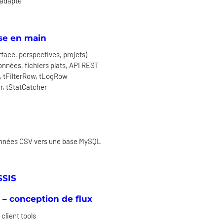
l adapté
ise en main
face, perspectives, projets)
onnées, fichiers plats, API REST
n, tFilterRow, tLogRow
r, tStatCatcher
données CSV vers une base MySQL
SSIS
 – conception de flux
 client tools