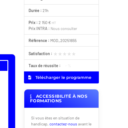
Durée :
21h
Prix :
2 150 €
HT
Prix INTRA :
Nous consulter
Référence :
MOD_20251655
★★★★★
★★★★★
Satisfaction :
Taux de réussite :
- %
Télécharger le programme
ACCESSIBILITÉ À NOS
FORMATIONS
Si vous êtes en situation de
handicap,
contactez-nous
avant le