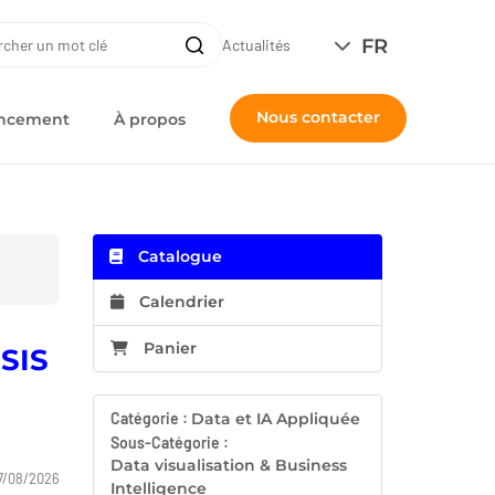
ERCHE
FR
Recherche
Actualités
Nous contacter
nancement
À propos
Catalogue
Calendrier
Panier
SSIS
Catégorie :
Data et IA Appliquée
Sous-Catégorie :
Data visualisation & Business
7/08/2026
Intelligence