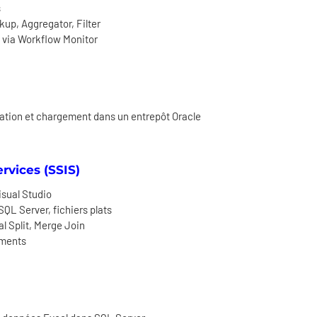
s
up, Aggregator, Filter
 via Workflow Monitor
tion et chargement dans un entrepôt Oracle
rvices (SSIS)
isual Studio
SQL Server, fichiers plats
l Split, Merge Join
ements