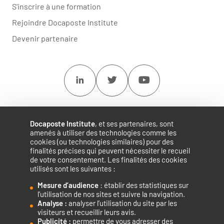
S'inscrire à une formation
Rejoindre Docaposte Institute
Devenir partenaire
Linkedin
Twitter
Youtube
Docaposte Institute
, et ses partenaires, sont
amenés à utiliser des technologies comme les
cookies (ou technologies similaires) pour des
finalités précises qui peuvent nécessiter le recueil
de votre consentement. Les finalités des cookies
utilisés sont les suivantes :
Mesure d’audience
: établir des statistiques sur
Accélérateur de compétences numériques.
l’utilisation de nos sites et suivre la navigation.
Analyse :
analyser l’utilisation du site par les
visiteurs et recueillir leurs avis.
Publicité :
permettre de vous adresser des