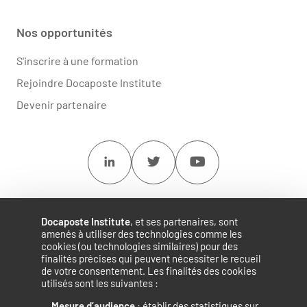
Nos opportunités
S'inscrire à une formation
Rejoindre Docaposte Institute
Devenir partenaire
Linkedin
Twitter
Youtube
Docaposte Institute
, et ses partenaires, sont
amenés à utiliser des technologies comme les
cookies (ou technologies similaires) pour des
finalités précises qui peuvent nécessiter le recueil
de votre consentement. Les finalités des cookies
utilisés sont les suivantes :
Mesure d’audience
: établir des statistiques sur