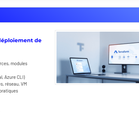
t déploiement de
urces, modules
l, Azure CLI)
es, réseau, VM
 pratiques
e