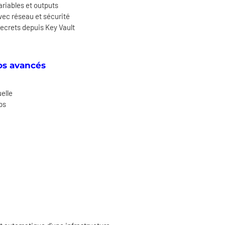
riables et outputs
vec réseau et sécurité
ecrets depuis Key Vault
ios avancés
uelle
ps