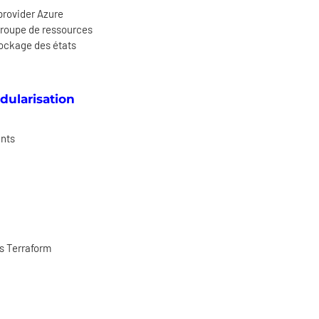
 provider Azure
groupe de ressources
tockage des états
dularisation
ents
rs Terraform