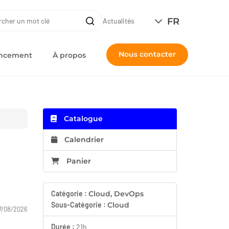
ERCHE
FR
Recherche
Actualités
Nous contacter
nancement
À propos
Catalogue
Calendrier
Panier
Catégorie :
Cloud, DevOps
Sous-Catégorie :
Cloud
7/08/2026
Durée :
21h