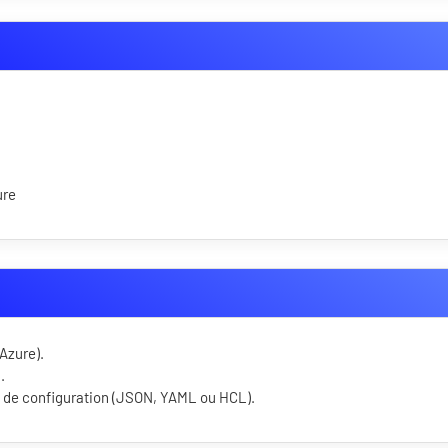
ure
Azure).
.
s de configuration (JSON, YAML ou HCL).