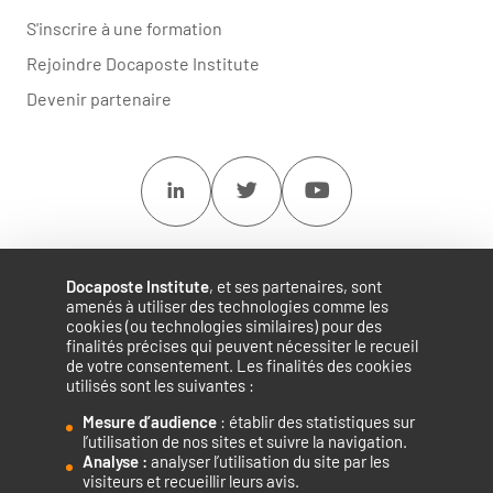
S'inscrire à une formation
Rejoindre Docaposte Institute
Devenir partenaire
Linkedin
Twitter
Youtube
Docaposte Institute
, et ses partenaires, sont
amenés à utiliser des technologies comme les
cookies (ou technologies similaires) pour des
finalités précises qui peuvent nécessiter le recueil
de votre consentement. Les finalités des cookies
utilisés sont les suivantes :
Mesure d’audience
: établir des statistiques sur
Accélérateur de compétences numériques.
l’utilisation de nos sites et suivre la navigation.
Analyse :
analyser l’utilisation du site par les
visiteurs et recueillir leurs avis.