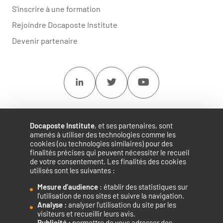
S'inscrire à une formation
Rejoindre Docaposte Institute
Devenir partenaire
Linkedin
Twitter
Youtube
Docaposte Institute
, et ses partenaires, sont
amenés à utiliser des technologies comme les
cookies (ou technologies similaires) pour des
finalités précises qui peuvent nécessiter le recueil
de votre consentement. Les finalités des cookies
utilisés sont les suivantes :
Mesure d’audience
: établir des statistiques sur
Accélérateur de compétences numériques.
l’utilisation de nos sites et suivre la navigation.
Analyse :
analyser l’utilisation du site par les
visiteurs et recueillir leurs avis.
Publicité :
permettre de vous adresser des