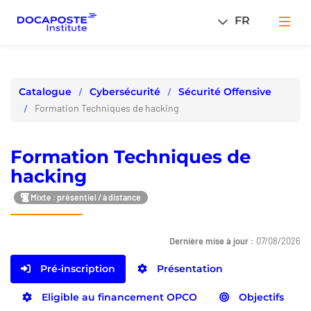
Panneau de gestion des cookies
FR
Men
Cybersécurité
Sécurité Offensive
Catalogue
Formation Techniques de hacking
Formation Techniques de
hacking
Mixte : présentiel / à distance
Dernière mise à jour :
07/08/2026
Pré-inscription
Présentation
Eligible au financement OPCO
Objectifs