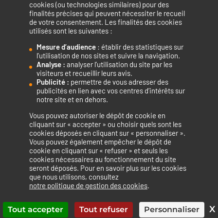
cookies (ou technologies similaires) pour des
finalités précises qui peuvent nécessiter le recueil
de votre consentement. Les finalités des cookies
utilisés sont les suivantes :
Mesure d’audience
: établir des statistiques sur
Accélérateur de compétences numériques.
l’utilisation de nos sites et suivre la navigation.
Analyse :
analyser l’utilisation du site par les
visiteurs et recueillir leurs avis.
Publicité :
permettre de vous adresser des
publicités en lien avec vos centres d’intérêts sur
notre site et en dehors.
Vous pouvez autoriser le dépôt de cookie en
La certification qualité a été délivrée au titre de la catégorie
cliquant sur « accepter » ou choisir quels sont les
cookies déposés en cliquant sur « personnaliser ».
d’action suivante : ACTIONS DE FORMATION
Vous pouvez également empêcher le dépôt de
cookie en cliquant sur « refuser » et seuls les
cookies nécessaires au fonctionnement du site
seront déposés. Pour en savoir plus sur les cookies
que nous utilisons, consultez
Mentions légales
Politique de confidentialité
notre politique de gestion des cookies
.
Politique de cookies
Accessibilité : non conforme
Plan du site
X
Tout accepter
Tout refuser
Personnaliser