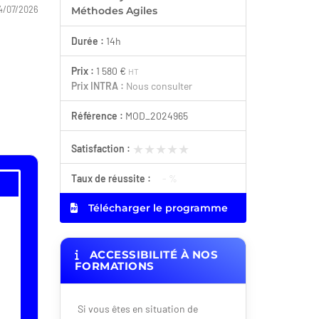
4/07/2026
Méthodes Agiles
Durée :
14h
Prix :
1 580 €
HT
Prix INTRA :
Nous consulter
Référence :
MOD_2024965
★★★★★
★★★★★
Satisfaction :
Taux de réussite :
- %
Télécharger le programme
ACCESSIBILITÉ À NOS
FORMATIONS
Si vous êtes en situation de