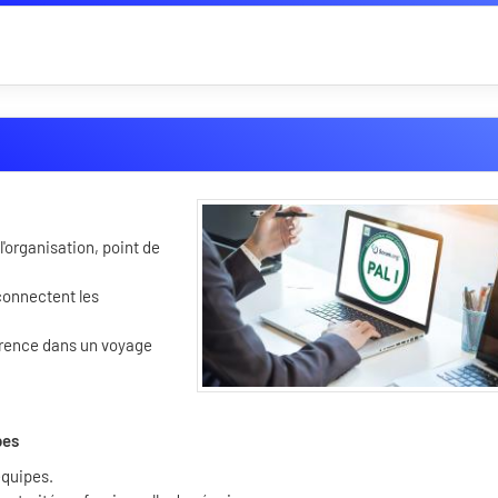
'organisation, point de
connectent les
fférence dans un voyage
pes
équipes.