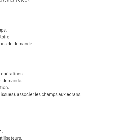
mps.
oire.
ypes de demande.
 opérations.
de demande.
tion.
 (issues), associer les champs aux écrans.
n.
tilisateurs.