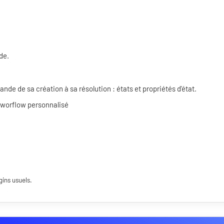
de.
de de sa création à sa résolution : états et propriétés d'état.
 worflow personnalisé
gins usuels.