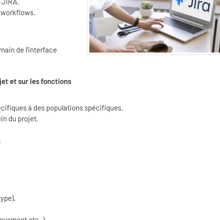
 JIRA.
, workflows.
n main de l'interface
et et sur les fonctions
écifiques à des populations spécifiques.
in du projet.
.
ype).
ovement etc..).