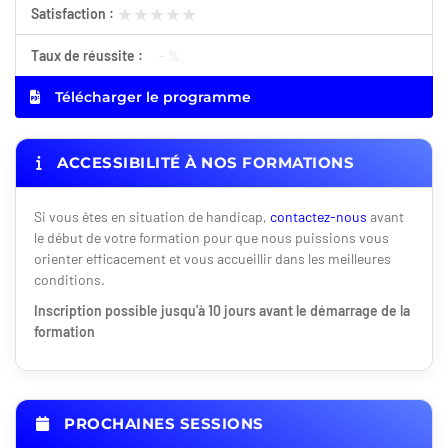
★★★★★
★★★★★
Satisfaction :
Taux de réussite :
- %
Télécharger le programme
ACCESSIBILITÉ À NOS FORMATIONS
Si vous êtes en situation de handicap,
contactez-nous
avant
le début de votre formation pour que nous puissions vous
orienter efficacement et vous accueillir dans les meilleures
conditions.
Inscription possible jusqu'à 10 jours avant le démarrage de la
formation
PROCHAINES SESSIONS