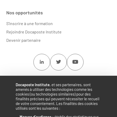
Nos opportunités
S'inscrire à une formation
Rejoindre Docaposte Institute
Devenir partenaire
Linkedin
Twitter
Youtube
Docaposte Institute
, et ses partenaires, sont
amenés à utiliser des technologies comme les
cookies (ou technologies similaires) pour des
finalités précises qui peuvent nécessiter le recueil
de votre consentement. Les finalités des cookies
utilisés sont les suivantes :
Mesure d’audience
: établir des statistiques sur