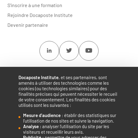
S'inscrire à une formation
Rejoindre Docaposte Institute
Devenir partenaire
Linkedin
Twitter
Youtube
Docaposte Institute
, et ses partenaires, sont
amenés à utiliser des technologies comme les
cookies (ou technologies similaires) pour des
finalités précises qui peuvent nécessiter le recueil
de votre consentement. Les finalités des cookies
utilisés sont les suivantes :
Mesure d’audience
: établir des statistiques sur
Accélérateur de compétences numériques.
l’utilisation de nos sites et suivre la navigation.
Analyse :
analyser l’utilisation du site par les
visiteurs et recueillir leurs avis.
Publicité :
permettre de vous adresser des