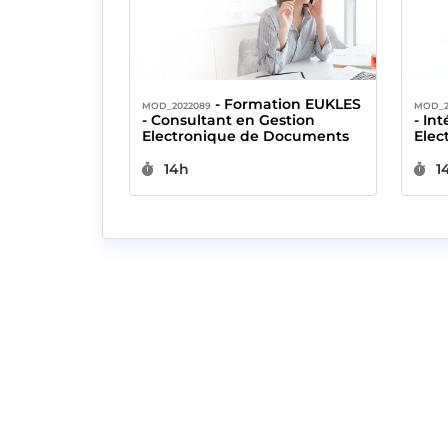
- Formation EUKLES
MOD_2022089
MOD_2
- Consultant en Gestion
- In
Electronique de Documents
Elec
Durée :
D
14h
1