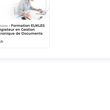
- Formation EUKLES
022091
tégrateur en Gestion
tronique de Documents
urée :
4h