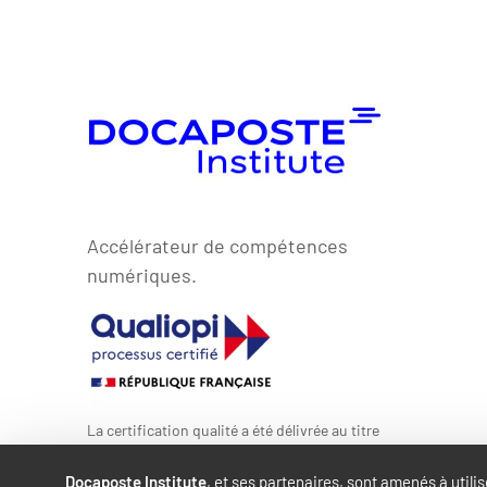
Accélérateur de compétences
numériques.
La certification qualité a été délivrée au titre
de la catégorie d’action suivante : ACTIONS
DE FORMATION
Docaposte Institute
, et ses partenaires, sont amenés à utili