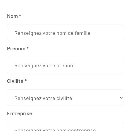
Please leave this field empty.
Nom *
Prénom *
Civilité *
Entreprise